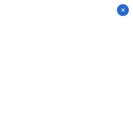
登录平台
✕
标签云列表
按标签聚合浏览相关文章
平台分账 betvictor中文 进展梳理